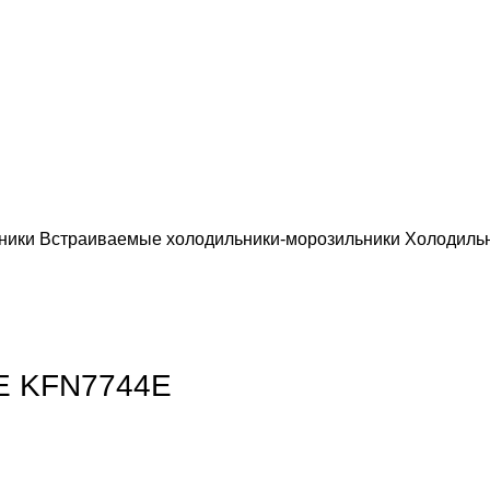
ьники
Встраиваемые холодильники-морозильники
Холодиль
обы увеличить
LE KFN7744E