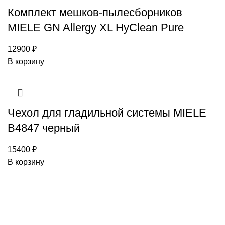
Комплект мешков-пылесборников
MIELE GN Allergy XL HyClean Pure
12900
₽
В корзину
Чехол для гладильной системы MIELE
B4847 черный
15400
₽
В корзину
Каталог товаров Miele
Гарантия 2 года
Оплата при
получении
Доставка в день заказа
Кредит
Франшиза