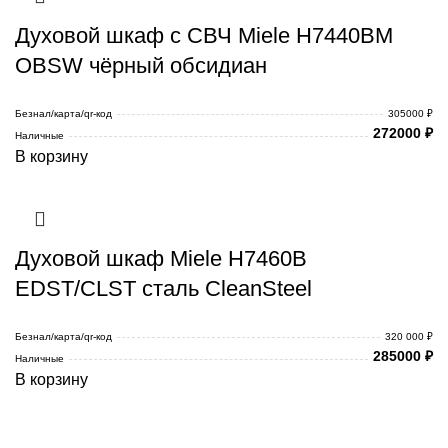
Духовой шкаф с СВЧ Miele H7440BM
OBSW чёрный обсидиан
Безнал/карта/qr-код
305000 ₽
272000
₽
Наличные
В корзину
Духовой шкаф Miele H7460B
EDST/CLST сталь CleanSteel
Безнал/карта/qr-код
320 000 ₽
285000
₽
Наличные
В корзину
Каталог товаров Miele
Гарантия 2 года
Оплата при