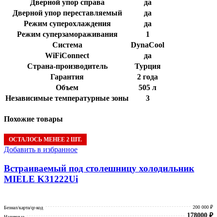
Дверной упор справа
да
Дверной упор переставляемый
да
Режим суперохлаждения
да
Режим суперзамораживания
1
Система
DynaCool
WiFiConnect
да
Страна-производитель
Турция
Гарантия
2 года
Объем
505 л
Независимые температурные зоны
3
Похожие товары
ОСТАЛОСЬ МЕНЕЕ 2 ШТ.
Добавить в избранное
Встраиваемый под столешницу холодильник
MIELE K31222Ui
200 000 ₽
Безнал/карта/qr-код
178000
₽
Наличные