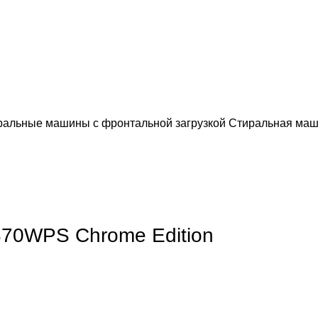
ральные машины с фронтальной загрузкой
Стиральная маш
5 дней
обы увеличить
70WPS Chrome Edition