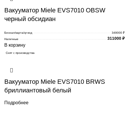
Вакууматор Miele EVS7010 OBSW
черный обсидиан
Безнал/карта/qr-код
349000 ₽
311000
₽
Наличные
В корзину
Снят с производства
Вакууматор Miele EVS7010 BRWS
бриллиантовый белый
Подробнее
Каталог товаров Miele
Гарантия 2 года
Оплата при
получении
Доставка в день заказа
Кредит
Франшиза