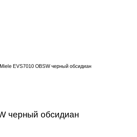
 Miele EVS7010 OBSW черный обсидиан
обы увеличить
W черный обсидиан