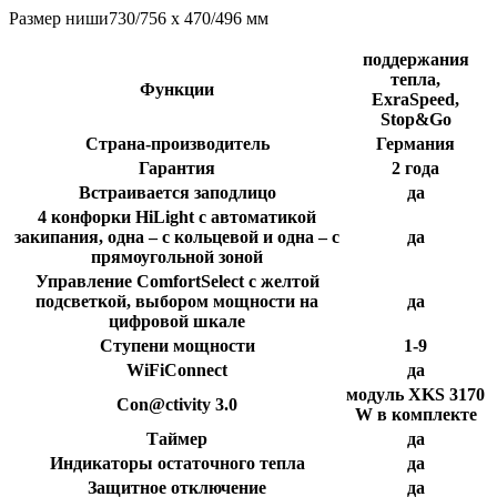
Размер ниши730/756 х 470/496 мм
поддержания
тепла,
Функции
ExraSpeed,
Stop&Go
Страна-производитель
Германия
Гарантия
2 года
Встраивается заподлицо
да
4 конфорки HiLight с автоматикой
закипания, одна – с кольцевой и одна – с
да
прямоугольной зоной
Управление ComfortSelect с желтой
подсветкой, выбором мощности на
да
цифровой шкале
Ступени мощности
1-9
WiFiConnect
да
модуль XKS 3170
Con@ctivity 3.0
W в комплекте
Таймер
да
Индикаторы остаточного тепла
да
Защитное отключение
да