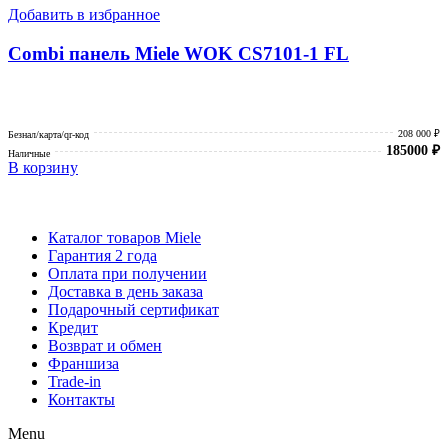
Добавить в избранное
Combi панель Miele WOK CS7101-1 FL
208 000 ₽
Безнал/карта/qr-код
185000
₽
Наличные
В корзину
Каталог товаров Miele
Гарантия 2 года
Оплата при получении
Доставка в день заказа
Кредит
Франшиза
Контакты
Каталог товаров Miele
Гарантия 2 года
Оплата при получении
Доставка в день заказа
Подарочный сертификат
Кредит
Возврат и обмен
Франшиза
Trade-in
Контакты
Menu