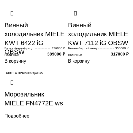
Винный
Винный
холодильник MIELE
холодильник MIELE
KWT 6422 iG
KWT 7112 iG OBSW
Безнал/карта/qr-код
436000 ₽
Безнал/карта/qr-код
356000 ₽
OBSW
389000
₽
317000
₽
Наличные
Наличные
В корзину
В корзину
СНЯТ С ПРОИЗВОДСТВА
Морозильник
MIELE FN4772E ws
Подробнее