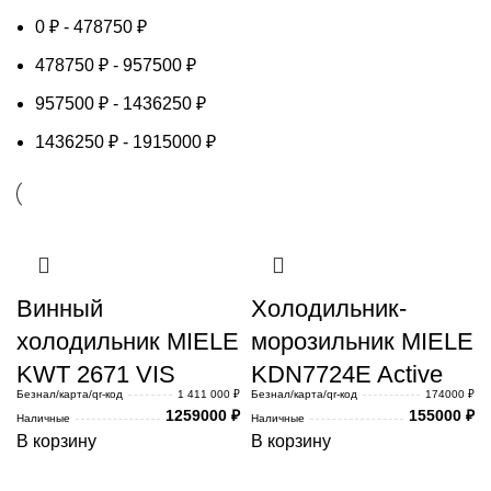
0
₽
-
478750
₽
478750
₽
-
957500
₽
957500
₽
-
1436250
₽
1436250
₽
-
1915000
₽
Винный
Холодильник-
холодильник MIELE
морозильник MIELE
KWT 2671 VIS
KDN7724E Active
Безнал/карта/qr-код
1 411 000 ₽
Безнал/карта/qr-код
174000 ₽
1259000
₽
155000
₽
Наличные
Наличные
В корзину
В корзину