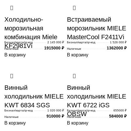
Холодильно-
Встраиваемый
морозильная
морозильник MIELE
комбинация Miele
MasterCool F2411Vi
Безнал/карта/qr-код
2 145 000 ₽
Безнал/карта/qr-код
1 526 000 ₽
KF2981Vi
1915000
₽
1362000
₽
Наличные
Наличные
В корзину
В корзину
Винный
Винный
холодильник MIELE
холодильник MIELE
KWT 6834 SGS
KWT 6722 iGS
Безнал/карта/qr-код
1 020 000 ₽
Безнал/карта/qr-код
655000 ₽
OBSW
910000
₽
584000
₽
Наличные
Наличные
В корзину
В корзину