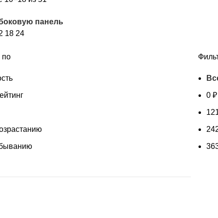
самые
 боковую панель
недавние
2
18
24
 по
Филь
сть
Вс
ейтинг
0
₽
12
возрастанию
24
убыванию
36