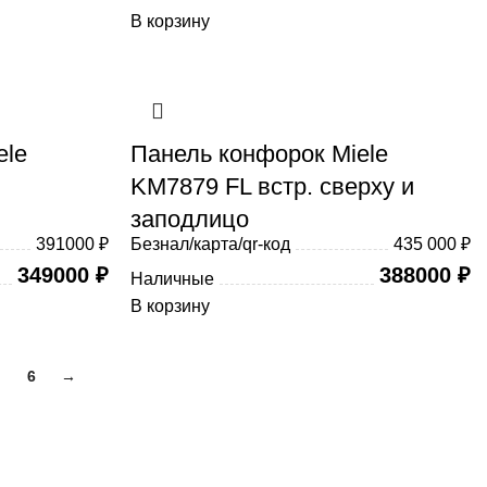
В корзину
ele
Панель конфорок Miele
KM7879 FL встр. сверху и
заподлицо
391000 ₽
Безнал/карта/qr-код
435 000 ₽
349000
₽
388000
₽
Наличные
В корзину
6
→