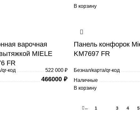
В корзину
нная варочная
Панель конфорок Mi
 вытяжкой MIELE
KM7697 FR
6 FR
/qr-код
522 000 ₽
Безнал/карта/qr-код
466000
₽
Наличные
В корзину
←
1
2
3
4
5