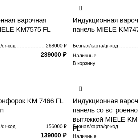
нная варочная
Индукционная варо
IELE KM7575 FL
панель MIELE KM74
/qr-код
268000 ₽
Безнал/карта/qr-код
239000
₽
Наличные
В корзину
онфорок KM 7466 FL
Индукционная варо
on
панель со встроенно
вытяжкой MIELE KM
/qr-код
156000 ₽
Безнал/карта/qr-код
FL
139000
₽
Наличные