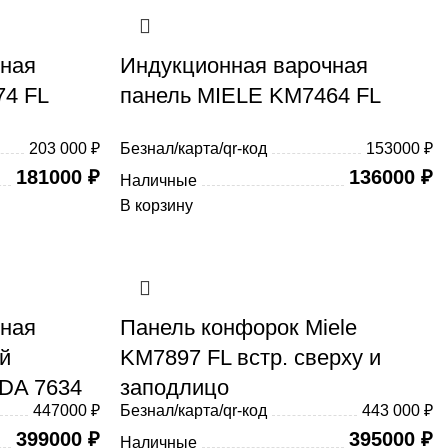
чная
Индукционная варочная
74 FL
панель MIELE KM7464 FL
203 000 ₽
Безнал/карта/qr-код
153000 ₽
181000
₽
136000
₽
Наличные
В корзину
чная
Панель конфорок Miele
й
KM7897 FL встр. сверху и
DA 7634
заподлицо
447000 ₽
Безнал/карта/qr-код
443 000 ₽
399000
₽
395000
₽
Наличные