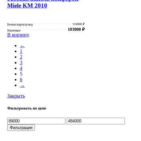
Miele KM 2010
116000 ₽
Безнал/карта/qr-код
103000
₽
Наличные
В корзину
←
1
2
3
4
5
6
→
Закрыть
Фильтровать по цене
Минимальная
Максимальная
цена
цена
Фильтрация
Каталог товаров Miele
Гарантия 2 года
Оплата при получени
Доставка в день заказа
Кредит
Франшиза
Контакты