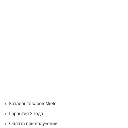
Каталог товаров Miele
Гарантия 2 года
Оплата при
получении
Доставка в день заказа
Кредит
Франшиза
Контакты
Каталог товаров Miele
Гарантия 2 года
Оплата при получении