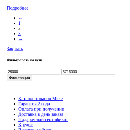
Подробнее
←
1
2
3
→
Закрыть
Фильтровать по цене
Минимальная
Максимальная
цена
цена
Фильтрация
Каталог товаров Miele
Гарантия 2 года
Оплата при получени
Доставка в день заказа
Кредит
Франшиза
Контакты
Каталог товаров Miele
Гарантия 2 года
Оплата при получении
Доставка в день заказа
Подарочный сертификат
Кредит
Возврат и обмен