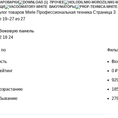
АРОВАРКИ
ПРОЧЕЕ
ИЩИ
ВАКУУМАТОРЫ
алог товаров Miele
Профессиональная техника
Страница 3
Сортировка:
 19–27 из 27
по
 боковую панель
рейтингу
2
18
24
 по
Филь
сть
Вс
ейтинг
0
₽
92
возрастанию
18
убыванию
27