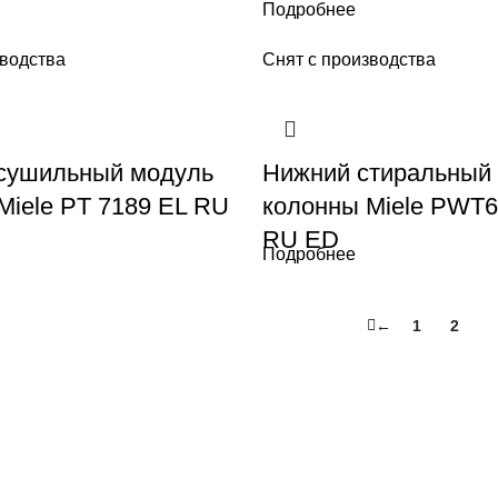
Подробнее
зводства
Снят с производства
сушильный модуль
Нижний стиральный
Miele PT 7189 EL RU
колонны Miele PWT6
RU ED
Подробнее
←
1
2
3