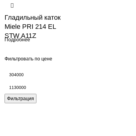
Гладильный каток
Miele PRI 214 EL
STW A11Z
Подробнее
Фильтровать по цене
Минимальная
цена
Максимальная
цена
Фильтрация
Каталог товаров Miele
Гарантия 2 года
Оплата при
получении
Доставка в день заказа
Кредит
Франшиза
Контакты