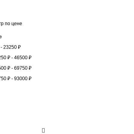
тр по цене
е
-
23250
₽
250
₽
-
46500
₽
500
₽
-
69750
₽
750
₽
-
93000
₽