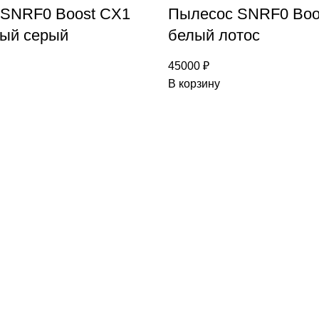
 SNRF0 Boost CX1
Пылесос SNRF0 Boo
ый серый
белый лотос
45000
₽
В корзину