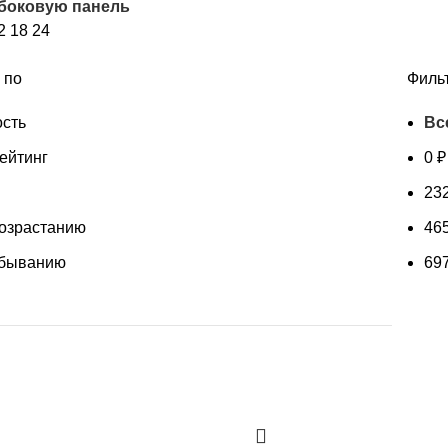
 боковую панель
недавние
2
18
24
 по
Филь
сть
Вс
ейтинг
0
₽
23
возрастанию
46
убыванию
69