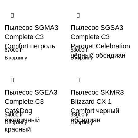
Пылесос SGMA3
Пылесос SGSA3
Complete C3
Complete C3
Comfort петроль
Parquet Celebration
67000
₽
58000
₽
чёрный обсидиан
В корзину
В корзину
Пылесос SGEA3
Пылесос SKMR3
Complete C3
Blizzard CX 1
Cat&Dog
Comfort черный
54000
₽
93000
₽
ежевичный
обсидиан
В корзину
В корзину
красный