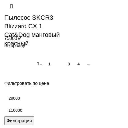
Пылесос SKCR3
Blizzard CX 1
Cat&Dog манговый
75000
₽
красный
В корзину
←
1
2
3
4
→
Фильтровать по цене
Минимальная
цена
Максимальная
цена
Фильтрация