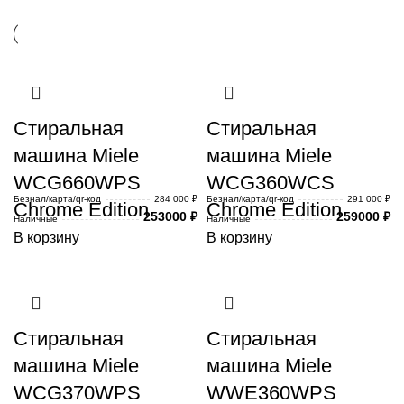
Стиральная
Стиральная
машина Miele
машина Miele
WCG660WPS
WCG360WCS
Безнал/карта/qr-код
284 000 ₽
Безнал/карта/qr-код
291 000 ₽
Chrome Edition
Chrome Edition
253000
₽
259000
₽
Наличные
Наличные
В корзину
В корзину
Стиральная
Стиральная
машина Miele
машина Miele
WCG370WPS
WWE360WPS