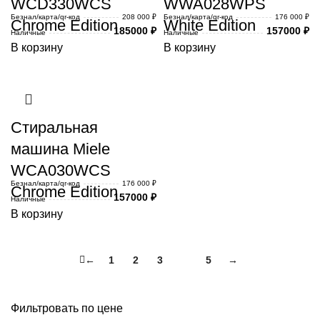
WCD330WCS
WWA028WPS
Безнал/карта/qr-код
208 000 ₽
Безнал/карта/qr-код
176 000 ₽
Chrome Edition
White Edition
185000
₽
157000
₽
Наличные
Наличные
В корзину
В корзину
Стиральная
машина Miele
WCA030WCS
Безнал/карта/qr-код
176 000 ₽
Chrome Edition
157000
₽
Наличные
В корзину
←
1
2
3
4
5
→
Фильтровать по цене