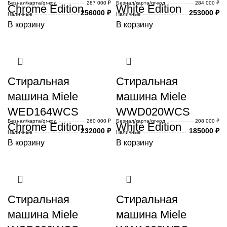
Безнал/карта/qr-код
287 000 ₽
Безнал/карта/qr-код
284 000 ₽
Chrome Edition
White Edition
256000
₽
253000
₽
Наличные
Наличные
В корзину
В корзину
Стиральная
Стиральная
машина Miele
машина Miele
WED164WCS
WWD020WCS
Безнал/карта/qr-код
260 000 ₽
Безнал/карта/qr-код
208 000 ₽
Chrome Edition
White Edition
232000
₽
185000
₽
Наличные
Наличные
В корзину
В корзину
Стиральная
Стиральная
машина Miele
машина Miele