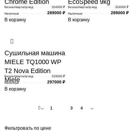
Chrome Edition
EcoSpeed 9kg
Безнал/карта/qr-код
324000 ₽
Безнал/карта/qr-код
324000 ₽
289000
₽
289000
₽
Наличные
Наличные
В корзину
В корзину
Сушильная машина
MIELE TQ1000 WP
T2 Nova Edition
Безнал/карта/qr-код
333000 ₽
Miele
297000
₽
Наличные
В корзину
←
1
2
3
4
→
Фильтровать по цене