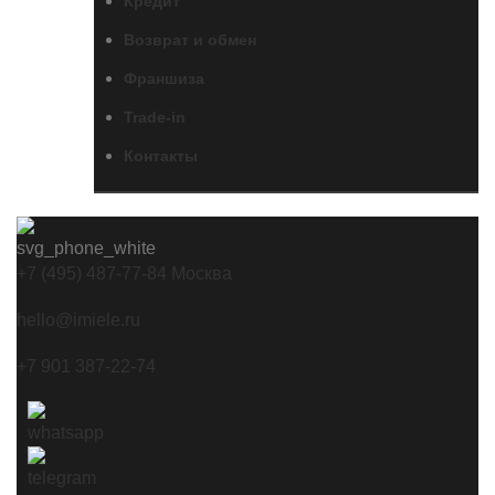
Кредит
Возврат и обмен
Франшиза
Trade-in
Контакты
+7 (495) 487-77-84 Москва
hello@imiele.ru
+7 901 387-22-74