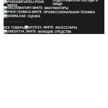
ПОДОГРЕВАТЕЛИ ПОСУДЫ И
ПИЩИ
ВАКУУМАТОРЫ
ПРОФЕССИОНАЛЬНАЯ ТЕХНИКА
УЦЕНКА
Категории
ВСЕ
ТОВАРЫ
АКСЕССУАРЫ
МОЮЩИЕ СРЕДСТВА
КОФЕМАШИНЫ
ПАРОВАРКИ
ХОЛОДИЛЬНИКИ И
МОРОЗИЛЬНИКИ
ПОДОГРЕВАТЕЛИ
ПОСУДЫ И ПИЩИ
ВАКУУМАТОРЫ
ПРОФЕССИОНАЛЬНАЯ
ТЕХНИКА
© 2025 iMiele
Фильтры
0
Избранное
0
Заказ
Контакты