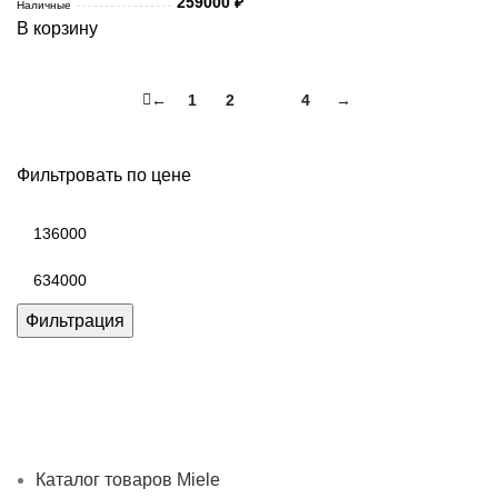
259000
₽
Наличные
В корзину
←
1
2
3
4
→
Фильтровать по цене
Минимальная
цена
Максимальная
цена
Фильтрация
Каталог товаров Miele
Гарантия 2 года
Оплата при
получении
Доставка в день заказа
Кредит
Франшиза
Контакты
Каталог товаров Miele