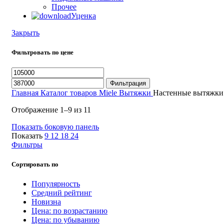
Прочее
Уценка
Закрыть
Фильтровать по цене
Минимальная
Максимальная
цена
цена
Фильтрация
Главная
Каталог товаров Miele
Вытяжки
Настенные вытяжки
Сортировка:
Отображение 1–9 из 11
по
Показать боковую панель
популярности
Показать
9
12
18
24
Фильтры
Сортировать по
Популярность
Средний рейтинг
Новизна
Цена: по возрастанию
Цена: по убыванию