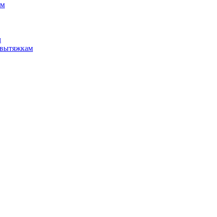
см
м
 вытяжкам