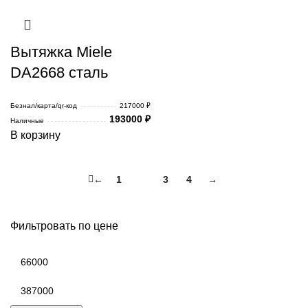
Вытяжка Miele
DA2668 сталь
Безнал/карта/qr-код
217000 ₽
193000
₽
Наличные
В корзину
←
1
2
3
4
→
Фильтровать по цене
Минимальная
цена
Максимальная
цена