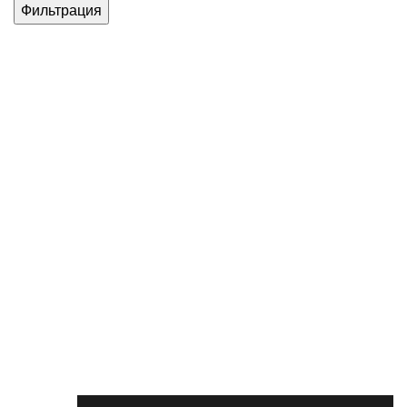
Фильтрация
Каталог товаров Miele
Гарантия 2 года
Оплата
при получении
Доставка в день заказа
Кредит
Франшиза
Контакты