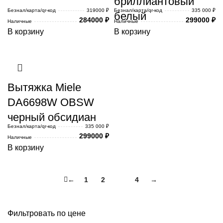
бриллиантовый
Безнал/карта/qr-код
319000 ₽
Безнал/карта/qr-код
335 000 ₽
белый
284000
₽
299000
₽
Наличные
Наличные
В корзину
В корзину
Вытяжка Miele
DA6698W OBSW
черный обсидиан
Безнал/карта/qr-код
335 000 ₽
299000
₽
Наличные
В корзину
←
1
2
3
4
→
Фильтровать по цене