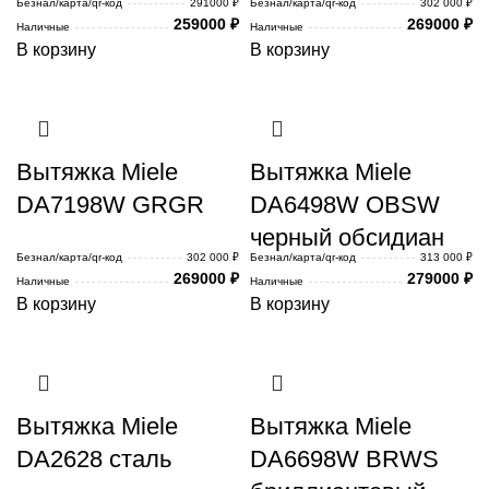
Безнал/карта/qr-код
291000 ₽
Безнал/карта/qr-код
302 000 ₽
259000
₽
269000
₽
Наличные
Наличные
В корзину
В корзину
Вытяжка Miele
Вытяжка Miele
DA7198W GRGR
DA6498W OBSW
черный обсидиан
Безнал/карта/qr-код
302 000 ₽
Безнал/карта/qr-код
313 000 ₽
269000
₽
279000
₽
Наличные
Наличные
В корзину
В корзину
Вытяжка Miele
Вытяжка Miele
DA2628 сталь
DA6698W BRWS