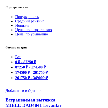
Сортировать по
Популярность
Средний рейтинг
Новизна
Цена: по возрастанию
Цена: по убыванию
Фильтр по цене
Все
0
₽
-
87250
₽
87250
₽
-
174500
₽
174500
₽
-
261750
₽
261750
₽
-
349000
₽
Добавить в избранное
Встраиваемая вытяжка
MIELE DAD4841 Levantar