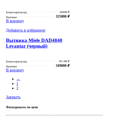
364000 ₽
Безнал/карта/qr-код
325000
₽
Наличные
В корзину
Добавить в избранное
Вытяжка Miele DAD4840
Levantar (черный)
391 000 ₽
Безнал/карта/qr-код
349000
₽
Наличные
В корзину
←
1
2
Закрыть
Фильтровать по цене