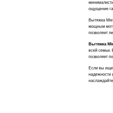
минималисти
ощущение га
Вытяжка Mie
мощным мото
позволяет л
Вытяжка Mi
всей семьи.
позволяет п
Если вы ищет
надежности и
наслаждайте