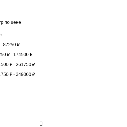
тр по цене
е
-
87250
₽
250
₽
-
174500
₽
4500
₽
-
261750
₽
1750
₽
-
349000
₽