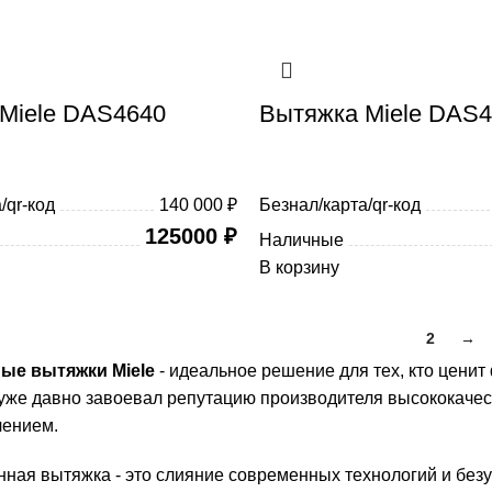
Miele DAS4640
Вытяжка Miele DAS
/qr-код
140 000 ₽
Безнал/карта/qr-код
125000
₽
Наличные
В корзину
1
2
→
ые вытяжки Miele
- идеальное решение для тех, кто ценит 
 уже давно завоевал репутацию производителя высококачес
чением.
нная вытяжка - это слияние современных технологий и без