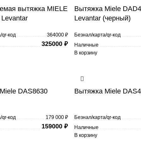
емая вытяжка MIELE
Вытяжка Miele DAD
Levantar
Levantar (черный)
/qr-код
364000 ₽
Безнал/карта/qr-код
325000
₽
Наличные
В корзину
Miele DAS8630
Вытяжка Miele DAS
/qr-код
179 000 ₽
Безнал/карта/qr-код
159000
₽
Наличные
В корзину