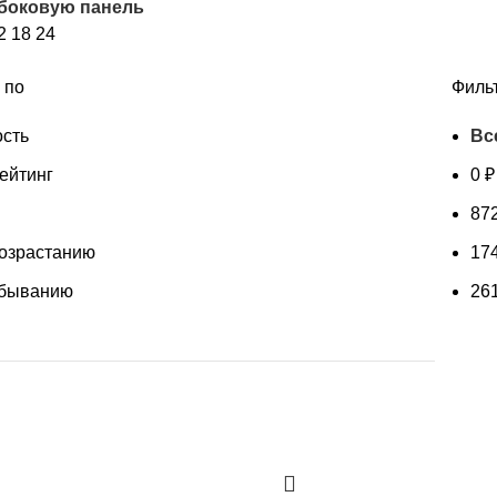
 боковую панель
недавние
2
18
24
 по
Филь
сть
Вс
ейтинг
0
₽
87
возрастанию
17
убыванию
26