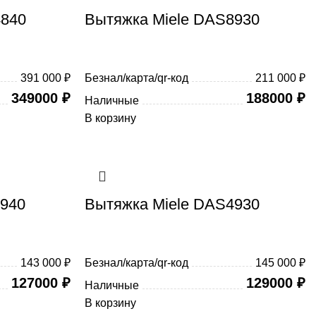
4840
Вытяжка Miele DAS8930
391 000 ₽
Безнал/карта/qr-код
211 000 ₽
349000
₽
188000
₽
Наличные
В корзину
4940
Вытяжка Miele DAS4930
143 000 ₽
Безнал/карта/qr-код
145 000 ₽
127000
₽
129000
₽
Наличные
В корзину