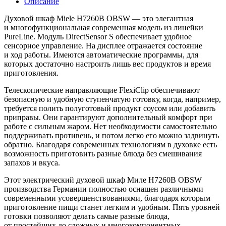
Описание
Духовой шкаф Miele H7260B OBSW — это элегантная
и многофункциональная современная модель из линейки
PureLine. Модуль DirectSensor S обеспечивает удобное
сенсорное управление. На дисплее отражается состояние
и ход работы. Имеются автоматические программы, для
которых достаточно настроить лишь вес продуктов и время
приготовления.
Телескопические направляющие FlexiClip обеспечивают
безопасную и удобную ступенчатую готовку, когда, например,
требуется полить полуготовый продукт соусом или добавить
приправы. Они гарантируют дополнительный комфорт при
работе с сильным жаром. Нет необходимости самостоятельно
поддерживать противень, и потом легко его можно задвинуть
обратно. Благодаря современных технологиям в духовке есть
возможность приготовить разные блюда без смешивания
запахов и вкуса.
Этот электрический духовой шкаф Миле H7260B OBSW
производства Германии полностью оснащен различными
современными усовершенствованиями, благодаря которым
приготовление пищи станет легким и удобным. Пять уровней
готовки позволяют делать самые разные блюда,
от простейших до сложных и многокомпонентных.