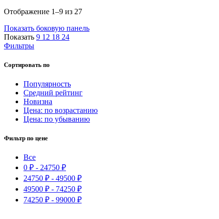
Сортировка:
Отображение 1–9 из 27
по
Показать боковую панель
популярности
Показать
9
12
18
24
Фильтры
Сортировать по
Популярность
Средний рейтинг
Новизна
Цена: по возрастанию
Цена: по убыванию
Фильтр по цене
Все
0
₽
-
24750
₽
24750
₽
-
49500
₽
49500
₽
-
74250
₽
74250
₽
-
99000
₽