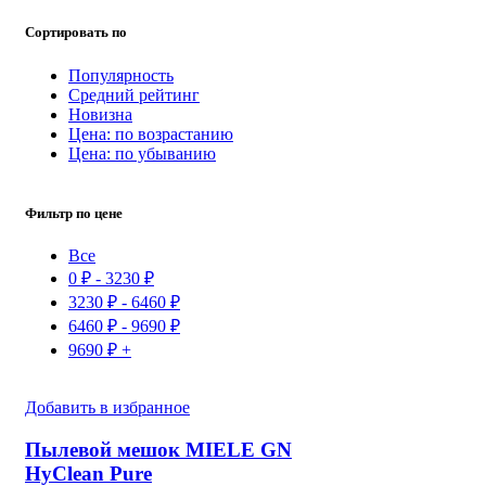
Сортировать по
Популярность
Средний рейтинг
Новизна
Цена: по возрастанию
Цена: по убыванию
Фильтр по цене
Все
0
₽
-
3230
₽
3230
₽
-
6460
₽
6460
₽
-
9690
₽
9690
₽
+
Добавить в избранное
Пылевой мешок MIELE GN
HyClean Pure