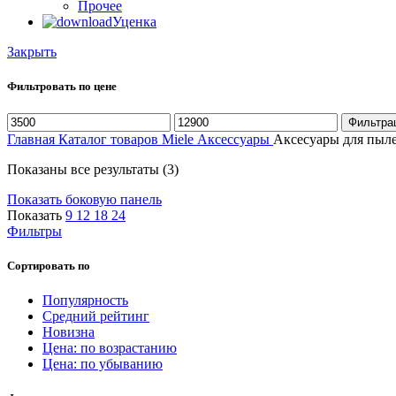
Прочее
Уценка
Закрыть
Фильтровать по цене
Минимальная
Максимальная
Фильтра
цена
цена
Главная
Каталог товаров Miele
Аксессуары
Аксесуары для пыл
Цены:
Показаны все результаты (3)
по
Показать боковую панель
возрастанию
Показать
9
12
18
24
Фильтры
Сортировать по
Популярность
Средний рейтинг
Новизна
Цена: по возрастанию
Цена: по убыванию