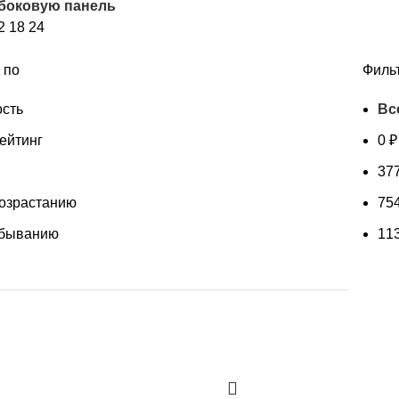
 боковую панель
популярности
2
18
24
 по
Филь
сть
Вс
ейтинг
0
₽
37
возрастанию
75
убыванию
11