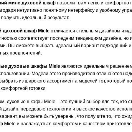
кий миле духовой шкаф
позволит вам легко и комфортно г
агодаря интуитивно понятному интерфейсу и удобному упр
 получить идеальный результат.
 духовой шкаф Miele
отличается стильным дизайном и ид
лностью соответствует последним тенденциям дизайна, но 
и. Вы сможете выбрать идеальный вариант подходящий име
ных предпочтений.
ые духовые шкафы Miele
являются идеальным решением д
использовании. Модели этого производителя отличаются над
выбрать из широкого ассортимента моделей тот, который п
 комфортной готовки.
м, духовые шкафы Miele – это лучший выбор для тех, кто с
 дизайн, передовые технологии и высокое качество исполн
ариант, вы можете быть уверены, что получите то, что ожид
ф Miele и наслаждаться комфортом и качеством приготовл