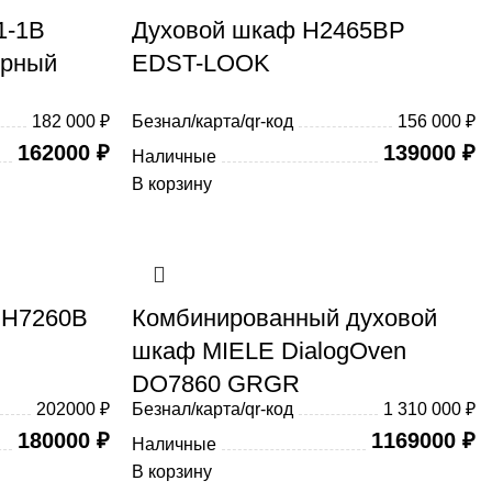
1-1B
Духовой шкаф H2465BP
ерный
EDST-LOOK
182 000 ₽
Безнал/карта/qr-код
156 000 ₽
162000
₽
139000
₽
Наличные
В корзину
 H7260B
Комбинированный духовой
шкаф MIELE DialogOven
DO7860 GRGR
202000 ₽
Безнал/карта/qr-код
1 310 000 ₽
180000
₽
1169000
₽
Наличные
В корзину