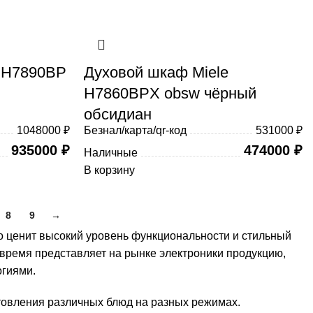
e H7890BP
Духовой шкаф Miele
H7860BPX obsw чёрный
обсидиан
1048000 ₽
Безнал/карта/qr-код
531000 ₽
935000
₽
474000
₽
Наличные
В корзину
8
9
→
то ценит высокий уровень функциональности и стильный
е время представляет на рынке электроники продукцию,
гиями.
товления различных блюд на разных режимах.