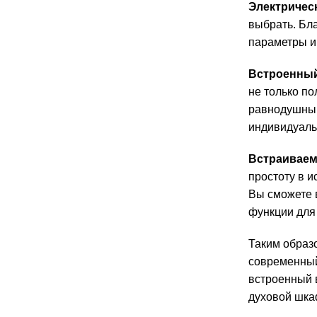
Электричес
выбрать. Бл
параметры и
Встроенный
не только по
равнодушным
индивидуаль
Встраиваем
простоту в 
Вы сможете 
функции для
Таким образо
современный
встроенный в
духовой шка