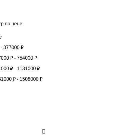
тр по цене
е
-
377000
₽
7000
₽
-
754000
₽
4000
₽
-
1131000
₽
31000
₽
-
1508000
₽