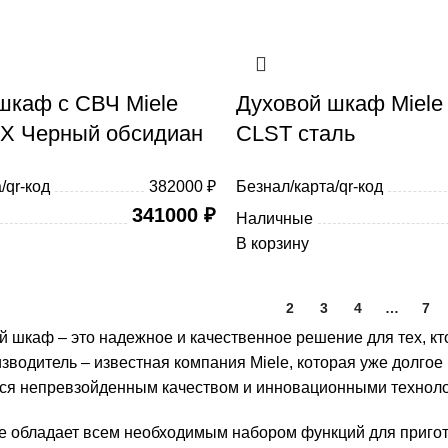
шкаф с СВЧ Miele
Духовой шкаф Miel
X Черный обсидиан
CLST сталь
/qr-код
382000 ₽
Безнал/карта/qr-код
341000
₽
Наличные
В корзину
1
2
3
4
…
7
й шкаф – это надежное и качественное решение для тех, к
зводитель – известная компания Miele, которая уже долго
я непревзойденным качеством и инновационными техноло
le обладает всем необходимым набором функций для приго