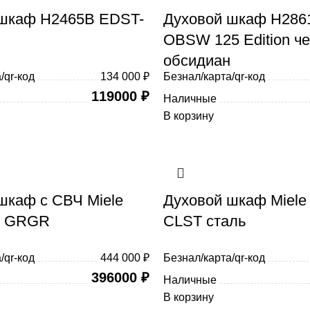
 шкаф H2465B EDST-
Духовой шкаф H286
OBSW 125 Edition ч
обсидиан
/qr-код
134 000 ₽
Безнал/карта/qr-код
119000
₽
Наличные
В корзину
шкаф с СВЧ Miele
Духовой шкаф Miele
M GRGR
CLST сталь
/qr-код
444 000 ₽
Безнал/карта/qr-код
396000
₽
Наличные
В корзину