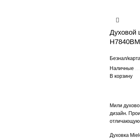
Духовой 
H7840BM
Безнал/карта
Наличные
В корзину
Мили духово
дизайн. Прои
отличающуюс
Духовка Mie