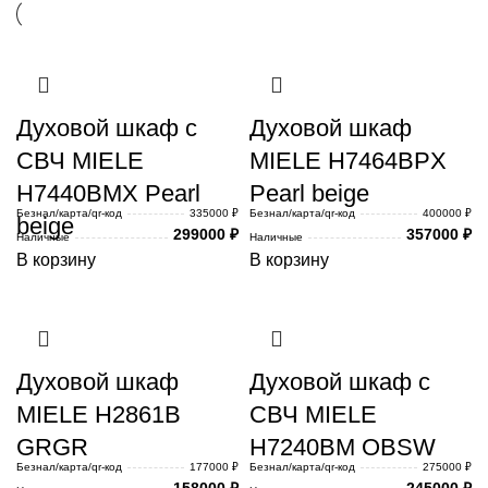
Духовой шкаф с
Духовой шкаф
СВЧ MIELE
MIELE H7464BPX
H7440BMX Pearl
Pearl beige
Безнал/карта/qr-код
335000 ₽
Безнал/карта/qr-код
400000 ₽
beige
299000
₽
357000
₽
Наличные
Наличные
В корзину
В корзину
Духовой шкаф
Духовой шкаф с
MIELE H2861B
СВЧ MIELE
GRGR
H7240BM OBSW
Безнал/карта/qr-код
177000 ₽
Безнал/карта/qr-код
275000 ₽
158000
₽
245000
₽