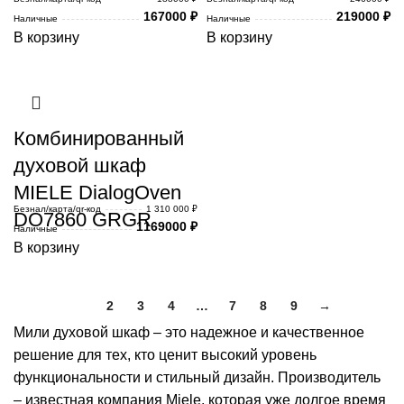
167000
₽
219000
₽
Наличные
Наличные
В корзину
В корзину
Комбинированный
духовой шкаф
MIELE DialogOven
Безнал/карта/qr-код
1 310 000 ₽
DO7860 GRGR
1169000
₽
Наличные
В корзину
1
2
3
4
…
7
8
9
→
Мили духовой шкаф – это надежное и качественное
решение для тех, кто ценит высокий уровень
функциональности и стильный дизайн. Производитель
– известная компания Miele, которая уже долгое время