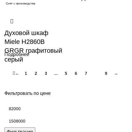
Снят с производства
Духовой шкаф
Miele H2860B
GRGR графитовый
Подробнее
серый
←
1
2
3
…
5
6
7
8
9
→
Фильтровать по цене
Минимальная
цена
Максимальная
цена
Фильтрация