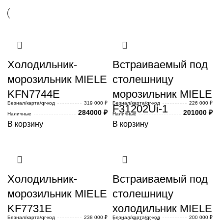
Холодильник-
Встраиваемый под
морозильник MIELE
столешницу
KFN7744E
морозильник MIELE
Безнал/карта/qr-код
319 000 ₽
Безнал/карта/qr-код
226 000 ₽
F31202Ui-1
284000
₽
201000
₽
Наличные
Наличные
В корзину
В корзину
Холодильник-
Встраиваемый под
морозильник MIELE
столешницу
KF7731E
холодильник MIELE
Безнал/карта/qr-код
238 000 ₽
Безнал/карта/qr-код
200 000 ₽