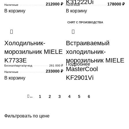
K31222Ui
212000
₽
178000
₽
Наличные
Наличные
В корзину
В корзину
СНЯТ С ПРОИЗВОДСТВА
Холодильник-
Встраиваемый
морозильник MIELE
холодильник-
K7733E
морозильник MIELE
Подробнее
Безнал/карта/qr-код
261 000 ₽
MasterCool
233000
₽
Наличные
KF2901Vi
В корзину
←
1
2
3
4
5
6
7
Фильтровать по цене
Минимальная