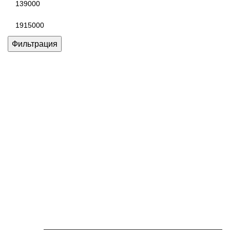
цена
Максимальная
цена
Фильтрация
Каталог товаров Miele
Гарантия 2 года
Оплата
при получении
Доставка в день заказа
Кредит
Франшиза
Контакты