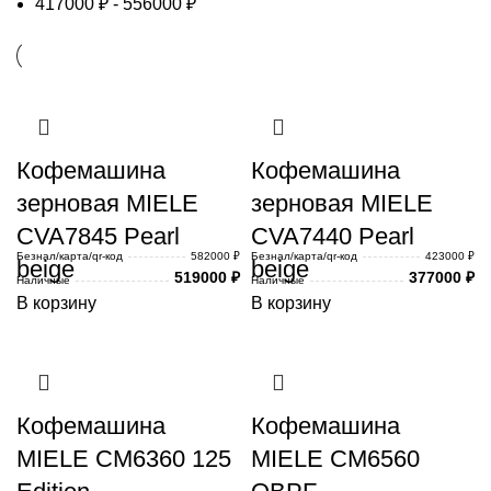
417000
₽
-
556000
₽
Кофемашина
Кофемашина
зерновая MIELE
зерновая MIELE
CVA7845 Pearl
CVA7440 Pearl
Безнал/карта/qr-код
582000 ₽
Безнал/карта/qr-код
423000 ₽
beige
beige
519000
₽
377000
₽
Наличные
Наличные
В корзину
В корзину
Кофемашина
Кофемашина
MIELE CM6360 125
MIELE CM6560