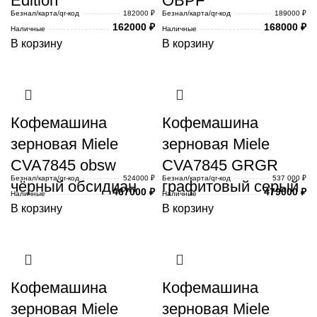
Edition
OBPF
Безнал/карта/qr-код
182000 ₽
Безнал/карта/qr-код
189000 ₽
162000
₽
168000
₽
Наличные
Наличные
В корзину
В корзину
Кофемашина
Кофемашина
зерновая Miele
зерновая Miele
CVA7845 obsw
CVA7845 GRGR
Безнал/карта/qr-код
524000 ₽
Безнал/карта/qr-код
537 000 ₽
чёрный обсидиан
графитовый серый
467000
₽
479000
₽
Наличные
Наличные
В корзину
В корзину
Кофемашина
Кофемашина
зерновая Miele
зерновая Miele