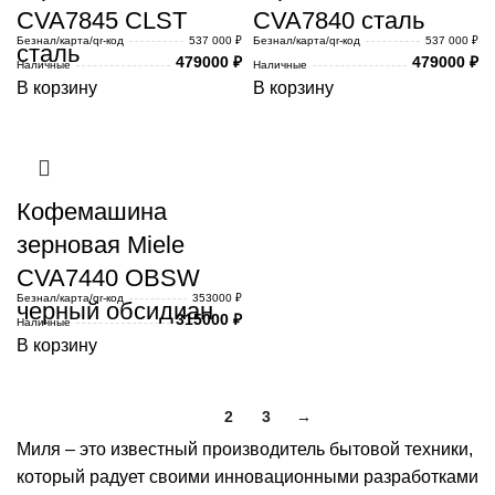
CVA7845 CLST
CVA7840 сталь
Безнал/карта/qr-код
537 000 ₽
Безнал/карта/qr-код
537 000 ₽
сталь
479000
₽
479000
₽
Наличные
Наличные
В корзину
В корзину
Кофемашина
зерновая Miele
CVA7440 OBSW
Безнал/карта/qr-код
353000 ₽
черный обсидиан
315000
₽
Наличные
В корзину
1
2
3
→
Миля – это известный производитель бытовой техники,
который радует своими инновационными разработками