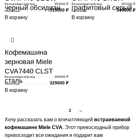
Безнал/карта/qr-код
353000 ₽
Безнал/карта/qr-код
391000 ₽
черный обсидиан
графитовый серый
315000
₽
349000
₽
Наличные
Наличные
В корзину
В корзину
Кофемашина
зерновая Miele
CVA7440 CLST
Безнал/карта/qr-код
369000 ₽
сталь
329000
₽
Наличные
В корзину
1
2
→
Хочу рассказать вам о впечатляющей
встраиваемой
кофемашине Miele CVA
. Этот превосходный прибор
превосходит все ожидания и подарит вам