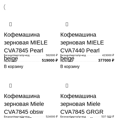
Кофемашина
Кофемашина
зерновая MIELE
зерновая MIELE
CVA7845 Pearl
CVA7440 Pearl
Безнал/карта/qr-код
582000 ₽
Безнал/карта/qr-код
423000 ₽
beige
beige
519000
₽
377000
₽
Наличные
Наличные
В корзину
В корзину
Кофемашина
Кофемашина
зерновая Miele
зерновая Miele
CVA7845 obsw
CVA7845 GRGR
Безнал/карта/qr-код
524000 ₽
Безнал/карта/qr-код
537 000 ₽