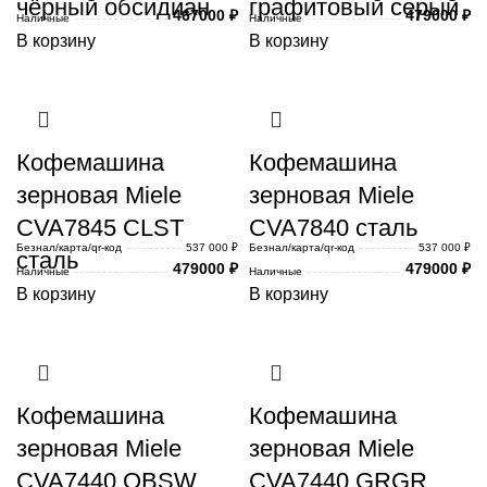
чёрный обсидиан
графитовый серый
467000
₽
479000
₽
Наличные
Наличные
В корзину
В корзину
Кофемашина
Кофемашина
зерновая Miele
зерновая Miele
CVA7845 CLST
CVA7840 сталь
Безнал/карта/qr-код
537 000 ₽
Безнал/карта/qr-код
537 000 ₽
сталь
479000
₽
479000
₽
Наличные
Наличные
В корзину
В корзину
Кофемашина
Кофемашина
зерновая Miele
зерновая Miele
CVA7440 OBSW
CVA7440 GRGR