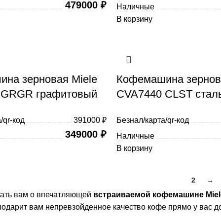
479000
₽
Наличные
В корзину
на зерновая Miele
Кофемашина зернова
 GRGR графитовый
CVA7440 CLST стал
/qr-код
391000 ₽
Безнал/карта/qr-код
349000
₽
Наличные
В корзину
1
2
→
зать вам о впечатляющей
встраиваемой кофемашине Miel
подарит вам непревзойденное качество кофе прямо у вас д