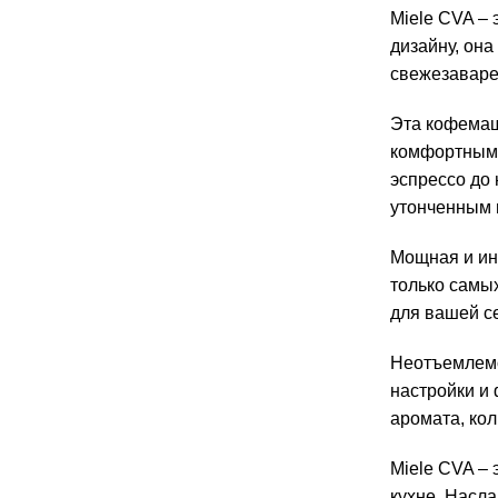
Miele CVA –
дизайну, он
свежезаваре
Эта кофемаш
комфортным 
эспрессо до
утонченным 
Мощная и ин
только самы
для вашей с
Неотъемлемо
настройки и
аромата, кол
Miele CVA – 
кухне. Насл