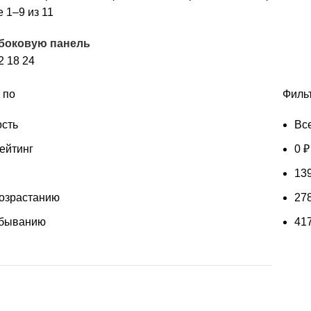
Цены:
 1–9 из 11
по
 боковую панель
убыванию
2
18
24
 по
Филь
сть
Вс
ейтинг
0
₽
13
возрастанию
27
убыванию
41