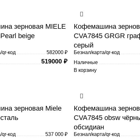
ина зерновая MIELE
Кофемашина зернова
Pearl beige
CVA7845 GRGR гра
серый
/qr-код
582000 ₽
Безнал/карта/qr-код
519000
₽
Наличные
В корзину
на зерновая Miele
Кофемашина зернова
сталь
CVA7845 obsw чёрн
обсидиан
/qr-код
537 000 ₽
Безнал/карта/qr-код