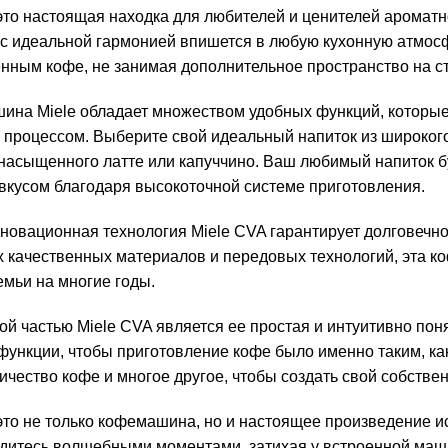
 это настоящая находка для любителей и ценителей аромат
а с идеальной гармонией впишется в любую кухонную атмос
нным кофе, не занимая дополнительное пространство на ст
ина Miele обладает множеством удобных функций, которые
процессом. Выберите свой идеальный напиток из широкого 
 насыщенного латте или капуччино. Ваш любимый напиток бу
вкусом благодаря высокоточной системе приготовления.
новационная технология Miele CVA гарантирует долговечно
х качественных материалов и передовых технологий, эта
емьи на многие годы.
й частью Miele CVA является ее простая и интуитивно поня
 функции, чтобы приготовление кофе было именно таким, ка
ичество кофе и многое другое, чтобы создать свой собств
это не только кофемашина, но и настоящее произведение и
адитесь волшебными моментами, затихая у встроенной маши