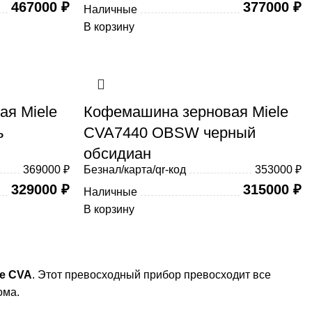
467000
₽
377000
₽
Наличные
В корзину
я Miele
Кофемашина зерновая Miele
ь
CVA7440 OBSW черный
обсидиан
369000 ₽
Безнал/карта/qr-код
353000 ₽
329000
₽
315000
₽
Наличные
В корзину
e CVA
. Этот превосходный прибор превосходит все
ома.