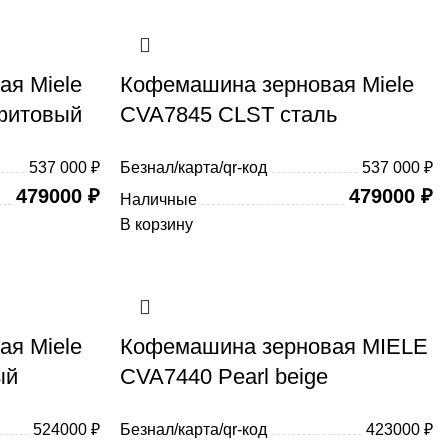
я Miele
Кофемашина зерновая Miele
фитовый
CVA7845 CLST сталь
537 000 ₽
Безнал/карта/qr-код
537 000 ₽
479000
₽
479000
₽
Наличные
В корзину
я Miele
Кофемашина зерновая MIELE
ый
CVA7440 Pearl beige
524000 ₽
Безнал/карта/qr-код
423000 ₽