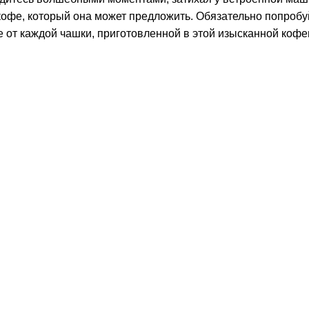
кофе, который она может предложить. Обязательно попроб
е от каждой чашки, приготовленной в этой изысканной коф
ении
Доставка в день заказа
Кредит
Франшиза
Контакты