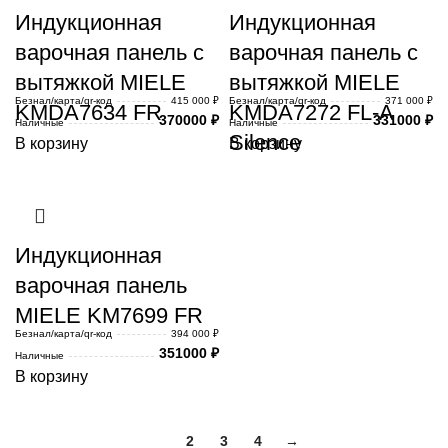
Индукционная
Индукционная
варочная панель с
варочная панель с
вытяжкой MIELE
вытяжкой MIELE
Безнал/карта/qr-код
415 000 ₽
Безнал/карта/qr-код
371 000 ₽
KMDA7634 FR
KMDA7272 FL-A
370000
₽
331000
₽
Наличные
Наличные
Silence
В корзину
В корзину
Индукционная
варочная панель
MIELE KM7699 FR
Безнал/карта/qr-код
394 000 ₽
351000
₽
Наличные
В корзину
1
2
3
4
→