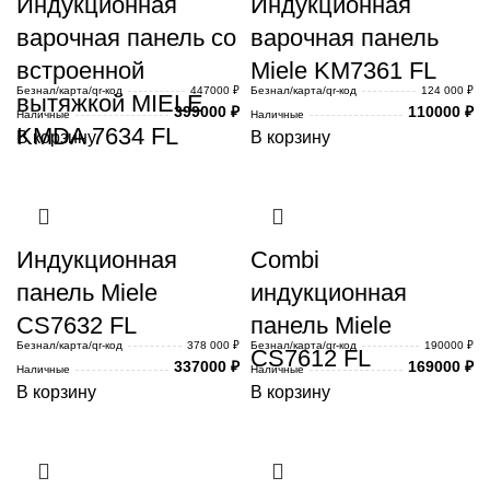
Индукционная
Индукционная
варочная панель со
варочная панель
встроенной
Miele KM7361 FL
Безнал/карта/qr-код
447000 ₽
Безнал/карта/qr-код
124 000 ₽
вытяжкой MIELE
399000
₽
110000
₽
Наличные
Наличные
KMDA 7634 FL
В корзину
В корзину
Индукционная
Combi
панель Miele
индукционная
CS7632 FL
панель Miele
Безнал/карта/qr-код
378 000 ₽
Безнал/карта/qr-код
190000 ₽
CS7612 FL
337000
₽
169000
₽
Наличные
Наличные
В корзину
В корзину