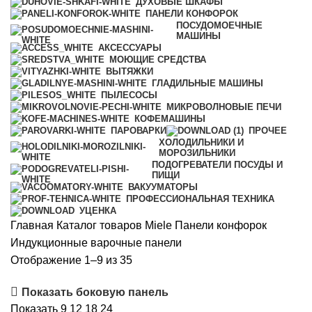
ДУХОВЫЕ ШКАФЫ
ПАНЕЛИ КОНФОРОК
ПОСУДОМОЕЧНЫЕ
МАШИНЫ
АКСЕССУАРЫ
МОЮЩИЕ СРЕДСТВА
ВЫТЯЖКИ
ГЛАДИЛЬНЫЕ МАШИНЫ
ПЫЛЕСОСЫ
МИКРОВОЛНОВЫЕ ПЕЧИ
КОФЕМАШИНЫ
ПАРОВАРКИ
ПРОЧЕЕ
ХОЛОДИЛЬНИКИ И
МОРОЗИЛЬНИКИ
ПОДОГРЕВАТЕЛИ ПОСУДЫ И
ПИЩИ
ВАКУУМАТОРЫ
ПРОФЕССИОНАЛЬНАЯ ТЕХНИКА
УЦЕНКА
Главная
Каталог товаров Miele
Панели конфорок
Индукционные варочные панели
Сортировка:
Отображение 1–9 из 35
по
Показать боковую панель
популярности
Показать
9
12
18
24