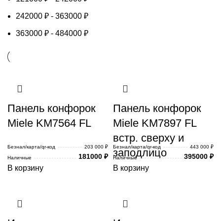
242000
₽
-
363000
₽
363000
₽
-
484000
₽
Панель конфорок
Панель конфорок
Miele KM7564 FL
Miele KM7897 FL
встр. сверху и
Безнал/карта/qr-код
203 000 ₽
Безнал/карта/qr-код
443 000 ₽
заподлицо
181000
₽
395000
₽
Наличные
Наличные
В корзину
В корзину