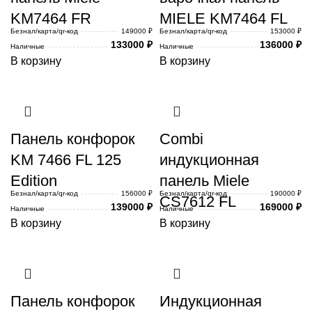
KM7464 FR
MIELE KM7464 FL
Безнал/карта/qr-код
149000 ₽
Безнал/карта/qr-код
153000 ₽
133000
₽
136000
₽
Наличные
Наличные
В корзину
В корзину
Панель конфорок
Combi
KM 7466 FL 125
индукционная
Edition
панель Miele
Безнал/карта/qr-код
156000 ₽
Безнал/карта/qr-код
190000 ₽
CS7612 FL
139000
₽
169000
₽
Наличные
Наличные
В корзину
В корзину
Панель конфорок
Индукционная