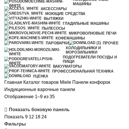
МАШИНЫ
АКСЕССУАРЫ
МОЮЩИЕ СРЕДСТВА
ВЫТЯЖКИ
ГЛАДИЛЬНЫЕ МАШИНЫ
ПЫЛЕСОСЫ
МИКРОВОЛНОВЫЕ ПЕЧИ
КОФЕМАШИНЫ
ПАРОВАРКИ
ПРОЧЕЕ
ХОЛОДИЛЬНИКИ И
МОРОЗИЛЬНИКИ
ПОДОГРЕВАТЕЛИ ПОСУДЫ И
ПИЩИ
ВАКУУМАТОРЫ
ПРОФЕССИОНАЛЬНАЯ ТЕХНИКА
УЦЕНКА
Главная
Каталог товаров Miele
Панели конфорок
Индукционные варочные панели
Цены:
Отображение 1–9 из 35
по
Показать боковую панель
возрастанию
Показать
9
12
18
24
Фильтры