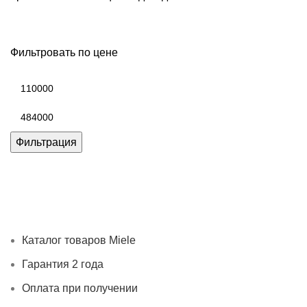
Фильтровать по цене
Минимальная
цена
Максимальная
цена
Фильтрация
Каталог товаров Miele
Гарантия 2 года
Оплата при
получении
Доставка в день заказа
Кредит
Франшиза
Контакты
Каталог товаров Miele
Гарантия 2 года
Оплата при получении