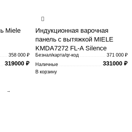
ь Miele
Индукционная варочная
панель с вытяжкой MIELE
KMDA7272 FL-A Silence
358 000 ₽
Безнал/карта/qr-код
371 000 ₽
319000
₽
331000
₽
Наличные
В корзину
→