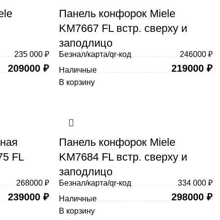
ele
Панель конфорок Miele
KM7667 FL встр. сверху и
заподлицо
235 000 ₽
Безнал/карта/qr-код
246000 ₽
209000
₽
219000
₽
Наличные
В корзину
чная
Панель конфорок Miele
75 FL
KM7684 FL встр. сверху и
заподлицо
268000 ₽
Безнал/карта/qr-код
334 000 ₽
239000
₽
298000
₽
Наличные
В корзину