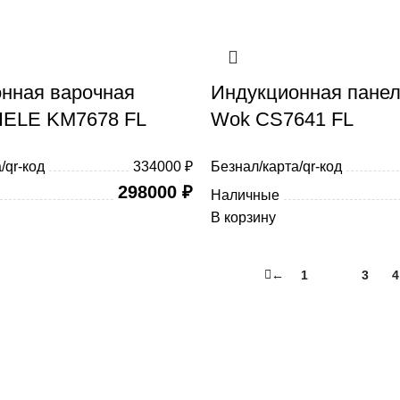
нная варочная
Индукционная панел
IELE KM7678 FL
Wok CS7641 FL
/qr-код
334000 ₽
Безнал/карта/qr-код
298000
₽
Наличные
В корзину
←
1
2
3
4