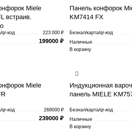
онфорок Miele
Панель конфорок Mi
L встраив.
KM7414 FX
о
/qr-код
223 000 ₽
Безнал/карта/qr-код
199000
₽
Наличные
В корзину
онфорок Miele
Индукционная варо
FR
панель MIELE KM75
/qr-код
268000 ₽
Безнал/карта/qr-код
239000
₽
Наличные
В корзину