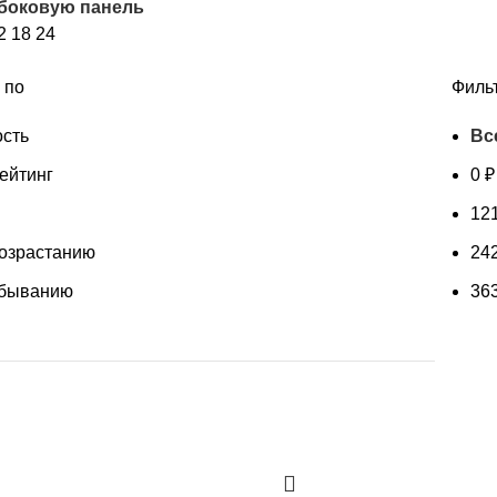
 боковую панель
возрастанию
2
18
24
 по
Филь
сть
Вс
ейтинг
0
₽
12
возрастанию
24
убыванию
36