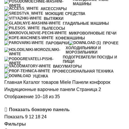
МАШИНЫ
АКСЕССУАРЫ
МОЮЩИЕ СРЕДСТВА
ВЫТЯЖКИ
ГЛАДИЛЬНЫЕ МАШИНЫ
ПЫЛЕСОСЫ
МИКРОВОЛНОВЫЕ ПЕЧИ
КОФЕМАШИНЫ
ПАРОВАРКИ
ПРОЧЕЕ
ХОЛОДИЛЬНИКИ И
МОРОЗИЛЬНИКИ
ПОДОГРЕВАТЕЛИ ПОСУДЫ И
ПИЩИ
ВАКУУМАТОРЫ
ПРОФЕССИОНАЛЬНАЯ ТЕХНИКА
УЦЕНКА
Главная
Каталог товаров Miele
Панели конфорок
Индукционные варочные панели
Страница 2
Сортировка:
Отображение 10–18 из 35
самые
Показать боковую панель
недавние
Показать
9
12
18
24
Фильтры