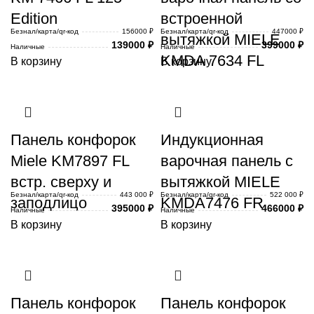
Edition
встроенной
Безнал/карта/qr-код
156000 ₽
Безнал/карта/qr-код
447000 ₽
вытяжкой MIELE
139000
₽
399000
₽
Наличные
Наличные
KMDA 7634 FL
В корзину
В корзину
Панель конфорок
Индукционная
Miele KM7897 FL
варочная панель с
встр. сверху и
вытяжкой MIELE
Безнал/карта/qr-код
443 000 ₽
Безнал/карта/qr-код
522 000 ₽
заподлицо
KMDA7476 FR
395000
₽
466000
₽
Наличные
Наличные
В корзину
В корзину
Панель конфорок
Панель конфорок