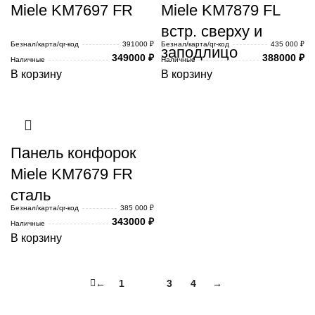
Miele KM7697 FR
Miele KM7879 FL
встр. сверху и
Безнал/карта/qr-код
391000 ₽
Безнал/карта/qr-код
435 000 ₽
заподлицо
349000
₽
388000
₽
Наличные
Наличные
В корзину
В корзину
Панель конфорок
Miele KM7679 FR
сталь
Безнал/карта/qr-код
385 000 ₽
343000
₽
Наличные
В корзину
←
1
2
3
4
→