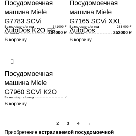
Посудомоечная
Посудомоечная
машина Miele
машина Miele
G7783 SCVi
G7165 SCVi XXL
Безнал/карта/qr-код
341000 ₽
Безнал/карта/qr-код
283 000 ₽
AutoDos K2O FF
AutoDos
304000
₽
252000
₽
Наличные
Наличные
В корзину
В корзину
Посудомоечная
машина Miele
G7960 SCVi K2O
Безнал/карта/qr-код
₽
В корзину
1
2
3
4
→
Приобретение
встраиваемой посудомоечной