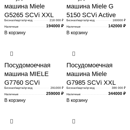
машина Miele
машина Miele G
G5265 SCVi XXL
5150 SCVi Active
Безнал/карта/qr-код
218 000 ₽
Безнал/карта/qr-код
160000 ₽
194000
₽
142000
₽
Наличные
Наличные
В корзину
В корзину
Посудомоечная
Посудомоечная
машина MIELE
машина Miele
G7760 SCVi
G7985 SCVi XXL
Безнал/карта/qr-код
291000 ₽
Безнал/карта/qr-код
386 000 ₽
259000
₽
344000
₽
Наличные
Наличные
В корзину
В корзину