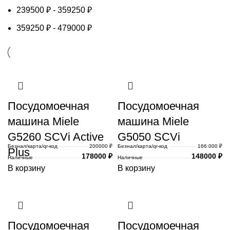
239500
₽
-
359250
₽
359250
₽
-
479000
₽
Посудомоечная
Посудомоечная
машина Miele
машина Miele
G5260 SCVi Active
G5050 SCVi
Безнал/карта/qr-код
200000 ₽
Безнал/карта/qr-код
166 000 ₽
Plus
178000
₽
148000
₽
Наличные
Наличные
В корзину
В корзину
Посудомоечная
Посудомоечная