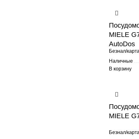
Посудом
MIELE G7
AutoDos
Безнал/карта
Наличные
В корзину
Посудом
MIELE G7
Безнал/карта