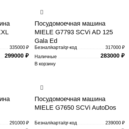
ина
Посудомоечная машина
XXL
MIELE G7793 SCVi AD 125
Gala Ed
335000 ₽
Безнал/карта/qr-код
317000 ₽
299000
₽
283000
₽
Наличные
В корзину
ина
Посудомоечная машина
MIELE G7650 SCVi AutoDos
291000 ₽
Безнал/карта/qr-код
239000 ₽