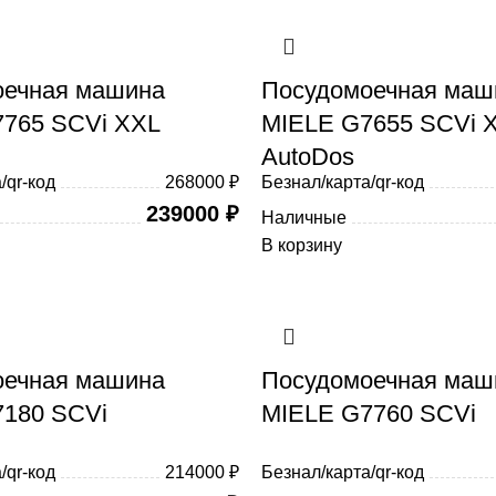
оечная машина
Посудомоечная маш
765 SCVi XXL
MIELE G7655 SCVi 
AutoDos
/qr-код
268000 ₽
Безнал/карта/qr-код
239000
₽
Наличные
В корзину
оечная машина
Посудомоечная маш
180 SCVi
MIELE G7760 SCVi
/qr-код
214000 ₽
Безнал/карта/qr-код