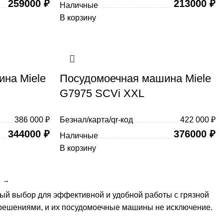
259000
₽
213000
₽
Наличные
В корзину
на Miele
Посудомоечная машина Miele
G7975 SCVi XXL
386 000 ₽
Безнал/карта/qr-код
422 000 ₽
344000
₽
376000
₽
Наличные
В корзину
→
ый выбор для эффективной и удобной работы с грязной
 решениями, и их посудомоечные машины не исключение.