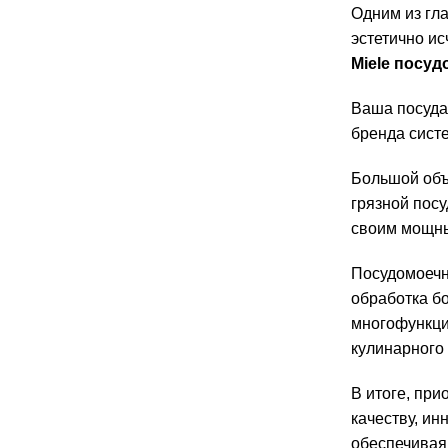
Одним из гл
эстетично и
Miele посу
Ваша посуда
бренда сист
Большой объ
грязной посу
своим мощн
Посудомоечна
обработка б
многофункци
кулинарного
В итоге, пр
качеству, ин
обеспечивая