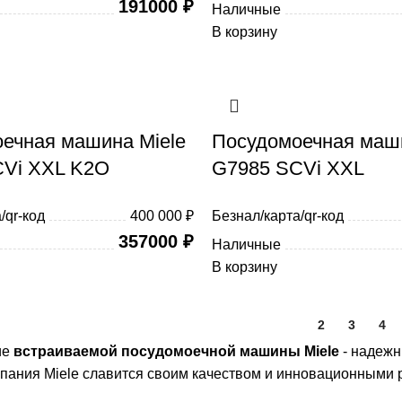
191000
₽
Наличные
В корзину
ечная машина Miele
Посудомоечная маши
CVi XXL K2O
G7985 SCVi XXL
/qr-код
400 000 ₽
Безнал/карта/qr-код
357000
₽
Наличные
В корзину
1
2
3
4
ие
встраиваемой посудомоечной машины Miele
- надежн
мпания Miele славится своим качеством и инновационными