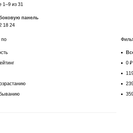
Сортировка:
 1–9 из 31
по
 боковую панель
рейтингу
2
18
24
 по
Филь
сть
Вс
ейтинг
0
₽
11
возрастанию
23
убыванию
35