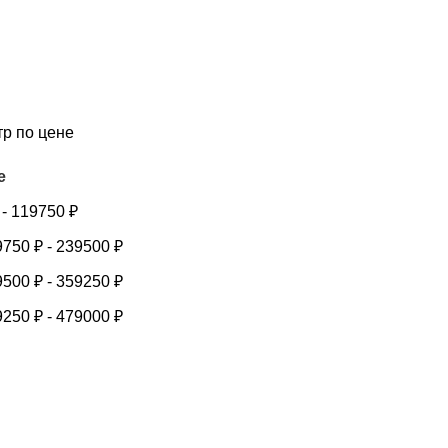
тр по цене
е
-
119750
₽
9750
₽
-
239500
₽
9500
₽
-
359250
₽
9250
₽
-
479000
₽