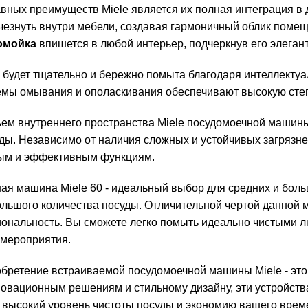
авных преимуществ Miele является их полная интеграция в 
счезнуть внутри мебели, создавая гармоничный облик помещ
домойка
впишется в любой интерьер, подчеркнув его элегант
 будет тщательно и бережно помыта благодаря интеллекту
емы омывания и ополаскивания обеспечивают высокую степе
ем внутреннего пространства Miele посудомоечной машин
ды. Независимо от наличия сложных и устойчивых загрязне
ым и эффективным функциям.
я машина Miele 60 - идеальный выбор для средних и больш
ольшого количества посуды. Отличительной чертой данной 
ональность. Вы сможете легко помыть идеально чистыми лю
 мероприятия.
иобретение встраиваемой посудомоечной машины Miele - эт
новационным решениям и стильному дизайну, эти устройства
 высокий уровень чистоты посуды и экономию вашего време