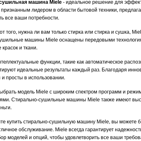
сушильная машина Miele
- идеальное решение для эффекти
признанным лидером в области бытовой техники, предлаг
ть все ваши потребности.
т того, нужна ли вам только стирка или стирка и сушка, Mi
ушильные машины Miele оснащены передовыми технология
 красок и ткани.
теллектуальные функции, такие как автоматическое распоз
нтируют идеальные результаты каждый раз. Благодаря инн
 и просты в использовании.
ыбрать модель Miele с широким спектром программ и режим
ями. Стирально-сушильные машины Miele также имеют высо
ньги.
ите купить стирально-сушильную машину Miele, вы можете б
тличное обслуживание. Miele всегда гарантирует надежност
ор моделей и опций, чтобы удовлетворить все ваши требов