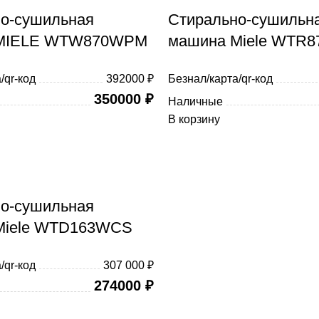
о-сушильная
Стирально-сушильн
MIELE WTW870WPM
машина Miele WTR
/qr-код
392000 ₽
Безнал/карта/qr-код
350000
₽
Наличные
В корзину
о-сушильная
Miele WTD163WCS
/qr-код
307 000 ₽
274000
₽