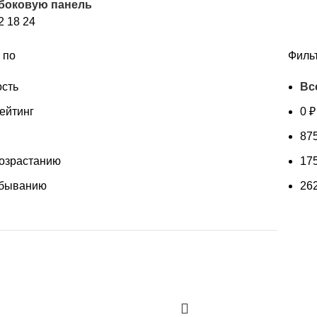
 боковую панель
популярности
2
18
24
 по
Филь
сть
Вс
ейтинг
0
₽
87
возрастанию
17
убыванию
26