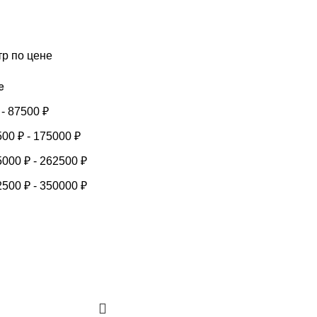
тр по цене
е
-
87500
₽
500
₽
-
175000
₽
5000
₽
-
262500
₽
2500
₽
-
350000
₽