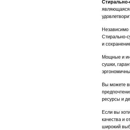
Стирально-
являющаяся 
удовлетвори
Независимо о
Стирально-с
и сохранение
Мощные и ин
сушки, гара
эргономичны
Вы можете в
предпочтени
ресурсы и де
Если вы хот
качества и о
широкий выб