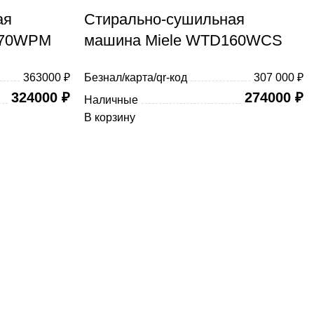
ая
Стирально-сушильная
870WPM
машина Miele WTD160WCS
363000 ₽
Безнал/карта/qr-код
307 000 ₽
324000
₽
274000
₽
Наличные
В корзину