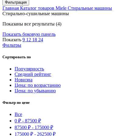
цена
цена
Фильтрация
Главная
Каталог товаров Miele
Стиральные машины
Стирально-сушильные машины
Цены:
Показаны все результаты (4)
по
Показать боковую панель
убыванию
Показать
9
12
18
24
Фильтры
Сортировать по
Популярность
Средний рейтинг
Новизна
Цена: по возрастанию
Цена: по убыванию
Фильтр по цене
Все
0
₽
-
87500
₽
87500
₽
-
175000
₽
175000
₽
-
262500
₽