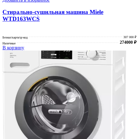
Стирально-сушильная машина Miele
WTD163WCS
307 000 ₽
Безнал/карта/qr-код
274000
₽
Наличные
В корзину