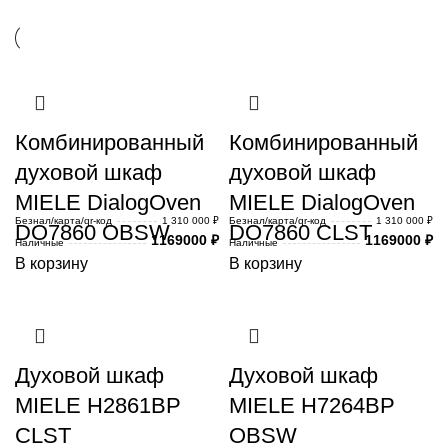
Комбинированный
Комбинированный
духовой шкаф
духовой шкаф
MIELE DialogOven
MIELE DialogOven
Безнал/карта/qr-код
1 310 000 ₽
Безнал/карта/qr-код
1 310 000 ₽
DO7860 OBSW
DO7860 CLST
1169000
₽
1169000
₽
Наличные
Наличные
В корзину
В корзину
Духовой шкаф
Духовой шкаф
MIELE H2861BP
MIELE H7264BP
CLST
OBSW