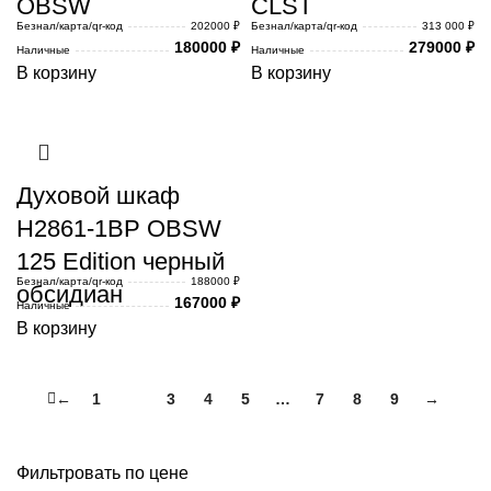
OBSW
CLST
Безнал/карта/qr-код
202000 ₽
Безнал/карта/qr-код
313 000 ₽
180000
₽
279000
₽
Наличные
Наличные
В корзину
В корзину
Духовой шкаф
H2861-1BP OBSW
125 Edition черный
Безнал/карта/qr-код
188000 ₽
обсидиан
167000
₽
Наличные
В корзину
←
1
2
3
4
5
…
7
8
9
→
Фильтровать по цене