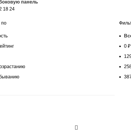
 боковую панель
недавние
2
18
24
 по
Филь
сть
Вс
ейтинг
0
₽
12
возрастанию
25
убыванию
38