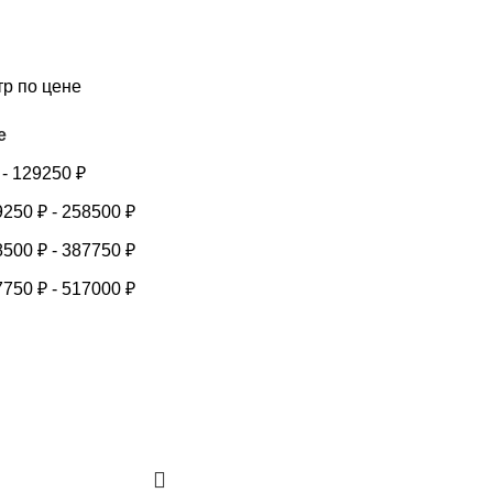
тр по цене
е
-
129250
₽
9250
₽
-
258500
₽
8500
₽
-
387750
₽
7750
₽
-
517000
₽