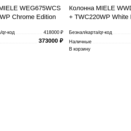
 MIELE WEG675WCS
Колонна MIELE W
WP Chrome Edition
+ TWC220WP White E
/qr-код
418000 ₽
Безнал/карта/qr-код
373000
₽
Наличные
В корзину