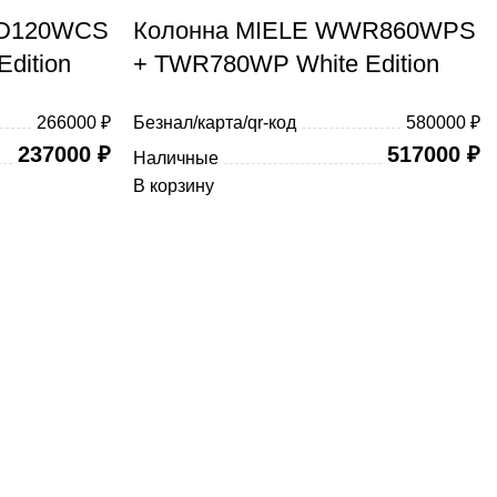
WD120WCS
Колонна MIELE WWR860WPS
dition
+ TWR780WP White Edition
266000 ₽
Безнал/карта/qr-код
580000 ₽
237000
₽
517000
₽
Наличные
В корзину