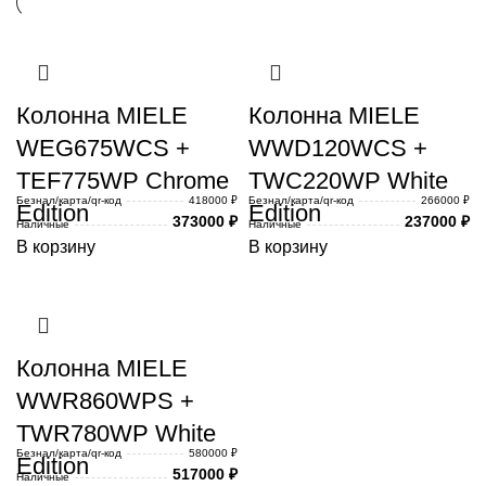
Колонна MIELE
Колонна MIELE
WEG675WCS +
WWD120WCS +
TEF775WP Chrome
TWC220WP White
Безнал/карта/qr-код
418000 ₽
Безнал/карта/qr-код
266000 ₽
Edition
Edition
373000
₽
237000
₽
Наличные
Наличные
В корзину
В корзину
Колонна MIELE
WWR860WPS +
TWR780WP White
Безнал/карта/qr-код
580000 ₽
Edition
517000
₽
Наличные