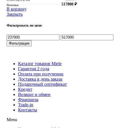
517000
₽
Наличные
В корзину
Закрыть
Фильтровать по цене
Минимальная
Максимальная
цена
цена
Фильтрация
Каталог товаров Miele
Гарантия 2 года
Оплата при получени
Доставка в день заказа
Кредит
Франшиза
Контакты
Каталог товаров Miele
Гарантия 2 года
Оплата при получении
Доставка в день заказа
Подарочный сертификат
Кредит
Возврат и обмен
Франшиза
Trade-in
Контакты
Menu