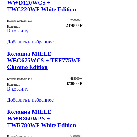
WWD120WCS +
TWC220WP White Edition
266000 ₽
Безнал/карта/qr-код
237000
₽
Наличные
В корзину
Добавить в избранное
Колонна MIELE
WEG675WCS + TEF775WP
Chrome Edition
418000 ₽
Безнал/карта/qr-код
373000
₽
Наличные
В корзину
Добавить в избранное
Колонна MIELE
WWR860WPS +
TWR780WP White Edition
580000 ₽
Безнал/карта/qr-код