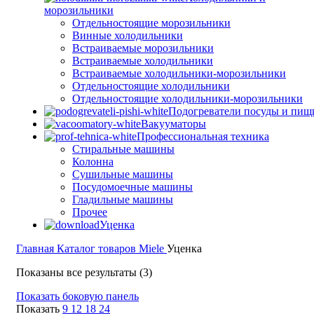
морозильники
Отдельностоящие морозильники
Винные холодильники
Встраиваемые морозильники
Встраиваемые холодильники
Встраиваемые холодильники-морозильники
Отдельностоящие холодильники
Отдельностоящие холодильники-морозильники
Подогреватели посуды и пищ
Вакууматоры
Профессиональная техника
Стиральные машины
Колонна
Сушильные машины
Посудомоечные машины
Гладильные машины
Прочее
Уценка
Главная
Каталог товаров Miele
Уценка
Цены:
Показаны все результаты (3)
по
Показать боковую панель
возрастанию
Показать
9
12
18
24