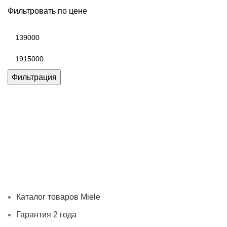
Фильтровать по цене
Минимальная
цена
Максимальная
цена
Фильтрация
Каталог товаров Miele
Гарантия 2 года
Оплата при
получении
Доставка в день заказа
Кредит
Франшиза
Контакты
Каталог товаров Miele
Гарантия 2 года